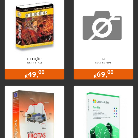
COLECÇÕES
EME
REF.: T&T-COL
REF.: T&T-EME
00
00
49,
69,
€
€