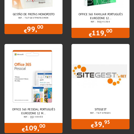
GESTÃO DE FROTAS MONOPOSTO
OFFICE 365 FAMILIAR PORTUGUÊS
EUROZONE 12...
REF.: T&T-GESTFROTASMON
REF.: 6GQ-01594
00
99,
00
€
119,
€
OFFICE 365 PESSOAL PORTUGUÊS
SITEGEST
EUROZONE 12 M...
REF.: T&T-SITEGES
REF.: QQ2-00865
95
39,
00
€
109,
€