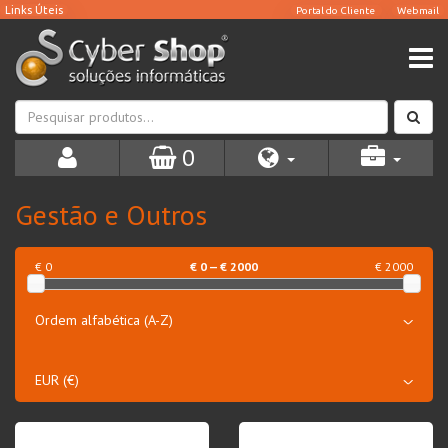
0
Gestão e Outros
€ 0
€
0
— €
2000
€ 2000