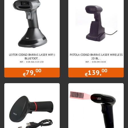
LEITOR CODIGO BARRAS LASER WIFI |
PISTOLA CODIGO BARRAS LASER WIRELESS
BLUETOOT...
2D BL...
REF.: SCN.IGG.320150
REF.: SCN.EW.3440
00
00
79,
139,
€
€