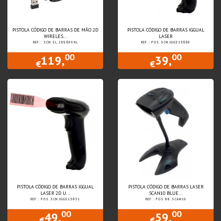
PISTOLA CÓDIGO DE BARRAS DE MÃO 2D
PISTOLA CÓDIGO DE BARRAS IGGUAL
WIRELES...
LASER
REF.: SCN.SL.2D9600XL
REF.: POS.SCN.IGG315668
00
00
119,
39,
€
€
PISTOLA CÓDIGO DE BARRAS IGGUAL
PISTOLA CÓDIGO DE BARRAS LASER
LASER 2D U...
SCAN10 BLUE...
REF.: POS.SCN.IGG315651
REF.: POS.BB.SCAN10
00
00
49,
59,
€
€