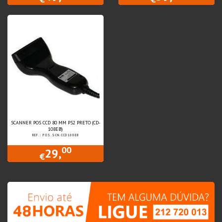
SCANNER POS CCD 80 MM PS2 PRETO (CD-
108EB)
REF.: POS.SCN.CCD108EB
00
29,
€