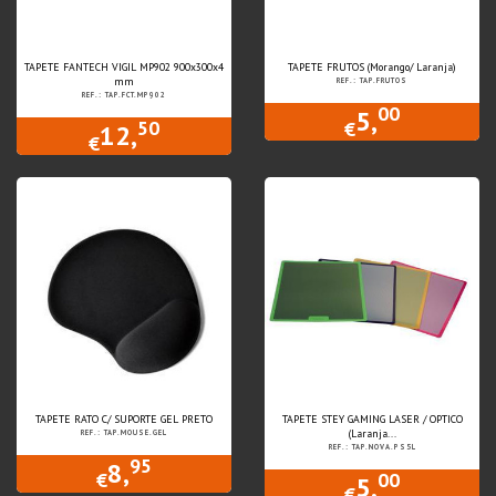
TAPETE FANTECH VIGIL MP902 900x300x4
TAPETE FRUTOS (Morango/ Laranja)
mm
REF.: TAP.FRUTOS
REF.: TAP.FCT.MP902
00
5,
50
€
12,
€
TAPETE RATO C/ SUPORTE GEL PRETO
TAPETE STEY GAMING LASER / OPTICO
(Laranja...
REF.: TAP.MOUSE.GEL
REF.: TAP.NOVA.PS5L
95
8,
00
€
5,
€