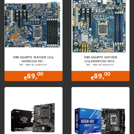
MBR GIGABYTE SERVIDOR 1156,
MBR GIGABYTE SERVIDOR
6XDDR3,VGA REC...
1156,4XDDR3,VGA RECO...
REF.: MBR.GB.GA6FXSV2
REF.: MBR.GB.GA6FASV2
00
00
89,
89,
€
€