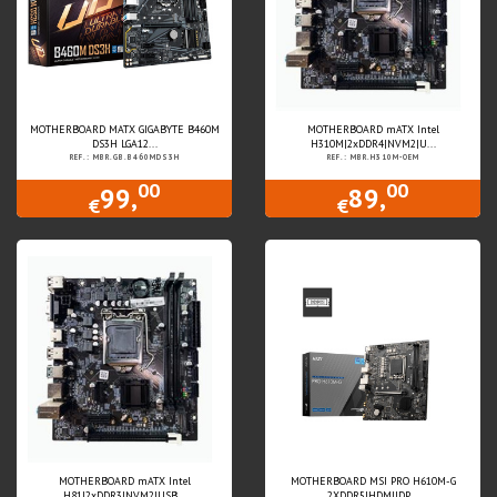
MOTHERBOARD MATX GIGABYTE B460M
MOTHERBOARD mATX Intel
DS3H LGA12...
H310M|2xDDR4|NVM2|U...
REF.: MBR.GB.B460MDS3H
REF.: MBR.H310M-OEM
00
00
99,
89,
€
€
MOTHERBOARD mATX Intel
MOTHERBOARD MSI PRO H610M-G
H81|2xDDR3|NVM2|USB...
2XDDR5|HDMI|DP...