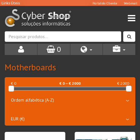
0
Motherboards
€ 0
€
0
— €
2000
€ 2000