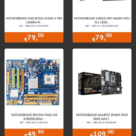
MOTHERBOARD AMD RYZEN A520M-A PRO
MOTHERBOARD ASROCK PRO H610M-HDV/
2XDDR4 M...
M.2 2XDD...
REF.: MBR.MSI.A520MPRO
REF.: MBR.AS.H610MHDV/M2
00
00
79,
79,
€
€
MOTHERBOARD BIOSTAR 945GC-M4
MOTHERBOARD GIGABYTE B760M D3HP
478|DDR2|GMA...
DDR4 LGA17...
REF.: MBR.BIO.945GC-M4
REF.: MBR.GB.B760MD3HP
90
00
49,
109,
€
€