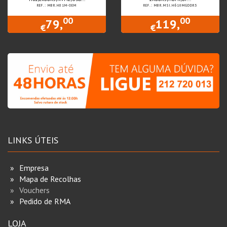
REF.: MBR.H81M-OEM
REF.: MBR.MSI.H610MGDDR5
00
00
79,
119,
€
€
LINKS ÚTEIS
Empresa
Mapa de Recolhas
Vouchers
Pedido de RMA
LOJA