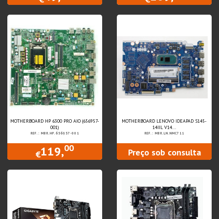
MOTHERBOARD HP 6300 PRO AIO (656957-
MOTHERBOARD LENOVO IDEAPAD S145-
001)
14IIL V14...
REF.: MBR.HP.656957-001
REF.: MBR.LN.NMC711
00
119,
Preço sob consulta
€