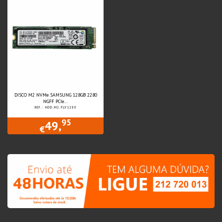
DISCO M2 NVMe SAMSUNG 128GB 2280
NGFF PCIe...
REF.: HDD.M2.FLV1280
95
49,
€