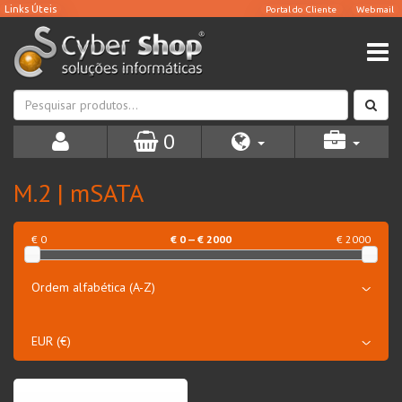
0
M.2 | mSATA
€ 0
€
0
— €
2000
€ 2000