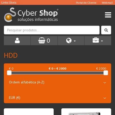
0
HDD
€ 0
€
0
— €
2000
€ 2000