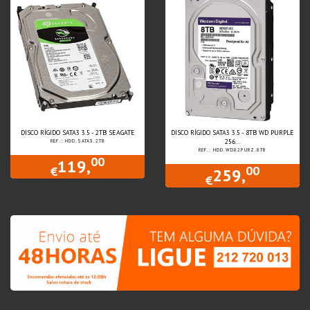
DISCO RÍGIDO SATA3 3.5 - 2TB SEAGATE
DISCO RÍGIDO SATA3 3.5 - 8TB WD PURPLE
256...
REF.: HDD.SATA3.2TB
REF.: HDD.WD82PURZ.8TB
00
119,
00
€
259,
€