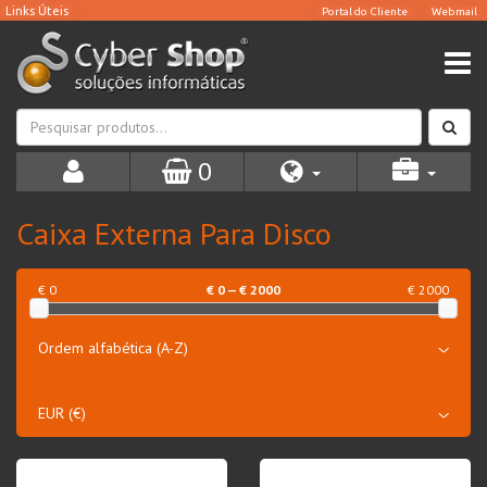
0
Caixa Externa Para Disco
€ 0
€
0
— €
2000
€ 2000