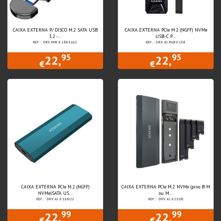
CAIXA EXTERNA P/ DISCO M.2 SATA USB
CAIXA EXTERNA PCIe M.2 (NGFF) NVMe
3.2 -...
USB-C P...
REF.: DRV.MW.K1683LG2
REF.: DRV.AI.RGB013B
95
95
22,
22,
€
€
CAIXA EXTERNA PCIe M.2 (NGFF)
CAIXA EXTERNA PCIe M.2 NVMe (pino B M
NVMe|SATA US...
ou M...
REF.: DRV.AI.019BLU
REF.: DRV.AI.029GR
99
99
22,
22,
€
€