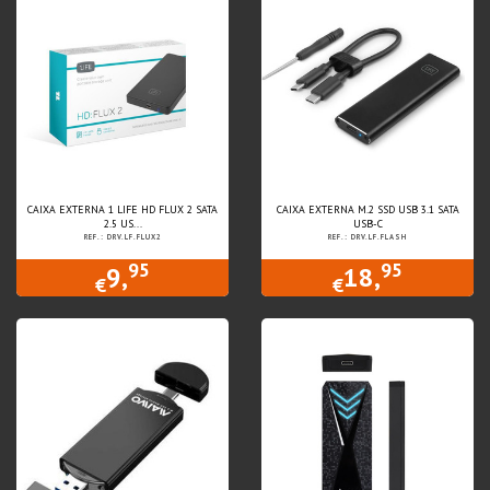
CAIXA EXTERNA 1 LIFE HD FLUX 2 SATA
CAIXA EXTERNA M.2 SSD USB 3.1 SATA
2.5 US...
USB-C
REF.: DRV.LF.FLUX2
REF.: DRV.LF.FLASH
95
95
9,
18,
€
€