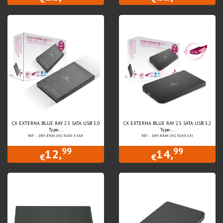
CX EXTERNA BLUE RAY 2.5 SATA USB 3.0
CX EXTERNA BLUE RAY 2.5 SATA USB 3.2
Type-...
Type-...
REF.: DRV.BRAY.CH25U40S5AB
REF.: DRV.BRAY.CH25U40S3I
99
99
12,
14,
€
€