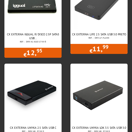
CX EXTERNA IGGUAL P/ DISCO 2.5P SATA3
CX EXTERNA LIFE 2.5 SATA USB 3.0 PRETO
USB...
REF.: DRV.LF.FLUX3
REF.: DRV.IG.IGG317006
99
11,
95
€
12,
€
CX EXTERNA UNYKA 2.5 SATA USB C
CX EXTERNA UNYKA LOK 3.5 SATA USB 3.0
REF.: DRV.UK.57005
REF.: DRV.UK.57003