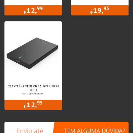
99
95
12,
19,
€
€
CX EXTERNA VENTION 2.5 SATA USB 3.2
PRETA
REF.: DRV.VT.KPAB0
95
12,
€