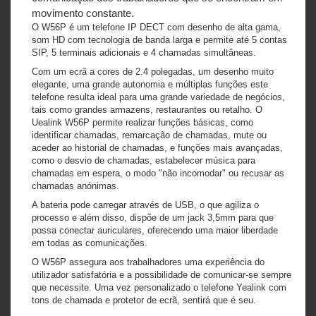
movimento constante.
O W56P é um telefone IP DECT com desenho de alta gama,
som HD com tecnologia de banda larga e permite até 5 contas
SIP, 5 terminais adicionais e 4 chamadas simultâneas.
Com um ecrã a cores de 2.4 polegadas, um desenho muito
elegante, uma grande autonomia e múltiplas funções este
telefone resulta ideal para uma grande variedade de negócios,
tais como grandes armazens, restaurantes ou retalho. O
Uealink W56P permite realizar funções básicas, como
identificar chamadas, remarcação de chamadas, mute ou
aceder ao historial de chamadas, e funções mais avançadas,
como o desvio de chamadas, estabelecer música para
chamadas em espera, o modo "não incomodar" ou recusar as
chamadas anónimas.
A bateria pode carregar através de USB, o que agiliza o
processo e além disso, dispõe de um jack 3,5mm para que
possa conectar auriculares, oferecendo uma maior liberdade
em todas as comunicações.
O W56P assegura aos trabalhadores uma experiência do
utilizador satisfatória e a possibilidade de comunicar-se sempre
que necessite. Uma vez personalizado o telefone Yealink com
tons de chamada e protetor de ecrã, sentirá que é seu.