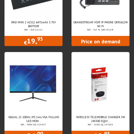
IPAD MINI 2 A1512 6471mAh 3.75V
GRANDSTREAM VOIP IP PHONE GRP2612W
BATTERY
WI FI
REF.: BAT.A1512
REF.: TLF.YL.GRP2612W
95
19,
Price on demand
€
IGGUAL 22 100Hz IPS 1ms VGA FULLHD
WIRELESS TELEMOBILE CHARGER 5W
LED MON...
245500 EQUI...
REF.: MON.IGG.320037
REF.: ACAD.EQ.245500
00
95