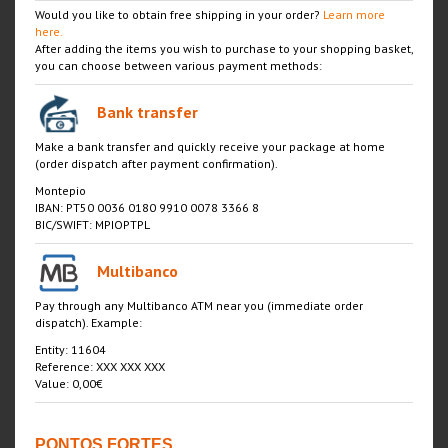
Would you like to obtain free shipping in your order?
Learn more
here.
After adding the items you wish to purchase to your shopping basket,
you can choose between various payment methods:
Bank transfer
Make a bank transfer and quickly receive your package at home
(order dispatch after payment confirmation).
Montepio
IBAN: PT50 0036 0180 9910 0078 3366 8
BIC/SWIFT: MPIOPTPL
Multibanco
Pay through any Multibanco ATM near you (immediate order
dispatch). Example:
Entity: 11604
Reference: XXX XXX XXX
Value: 0,00€
PONTOS FORTES