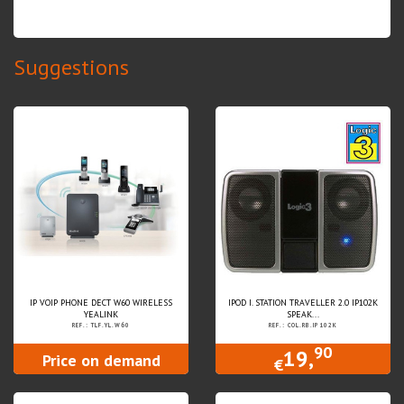
Suggestions
IP VOIP PHONE DECT W60 WIRELESS
IPOD I. STATION TRAVELLER 2.0 IP102K
YEALINK
SPEAK...
REF.: TLF.YL.W60
REF.: COL.RB.IP102K
90
19,
Price on demand
€