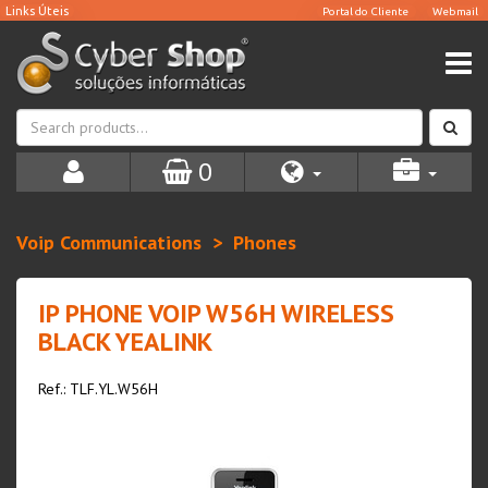
0
Voip Communications
Phones
IP PHONE VOIP W56H WIRELESS
BLACK YEALINK
Ref.: TLF.YL.W56H