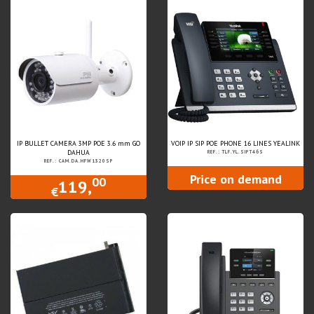
IP BULLET CAMERA 3MP POE 3.6 mm GO
VOIP IP SIP POE PHONE 16 LINES YEALINK
DAHUA
REF.: TLF.YL.SIPT46S
REF.: CAM.DA.HFW1320SP
Price on demand
00
119,
€