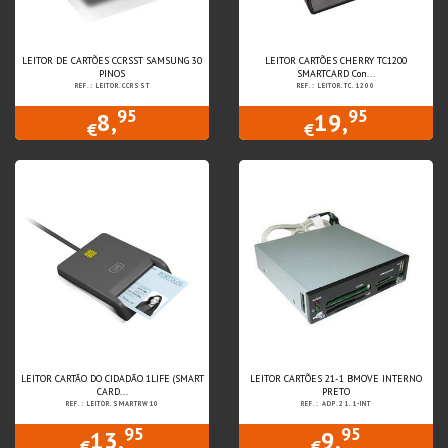
LEITOR DE CARTÕES CCRSST SAMSUNG 30
LEITOR CARTÕES CHERRY TC1200
PINOS
SMARTCARD Con...
REF.: LEITOR.CCRSST
REF.: LEITOR.TC.1200
95
95
8,
19,
€
€
LEITOR CARTÃO DO CIDADÃO 1LIFE (SMART
LEITOR CARTÕES 21-1 BMOVE INTERNO
CARD...
PRETO
REF.: LEITOR.SMARTRW10
REF.: ADP.21.1-INT
95
95
13,
9,
€
€