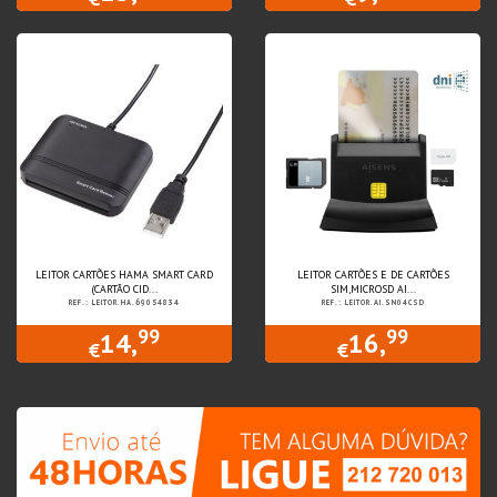
LEITOR CARTÕES HAMA SMART CARD
LEITOR CARTÕES E DE CARTÕES
(CARTÃO CID...
SIM,MICROSD AI...
REF.: LEITOR.HA.69054834
REF.: LEITOR.AI.SN04CSD
99
99
14,
16,
€
€