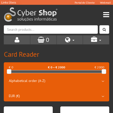
0
Card Reader
€ 0
€
0
— €
2000
€ 2000