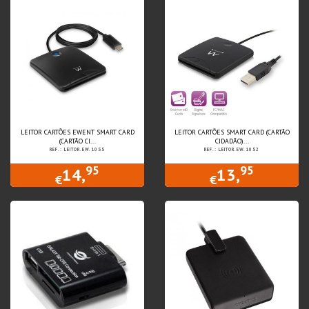
LEITOR CARTÕES EWENT SMART CARD
LEITOR CARTÕES SMART CARD (CARTÃO
(CARTÃO CI...
CIDADÃO)...
REF.: LEITOR.EW.1055
REF.: LEITOR.EW.1052
95
95
14,
13,
€
€