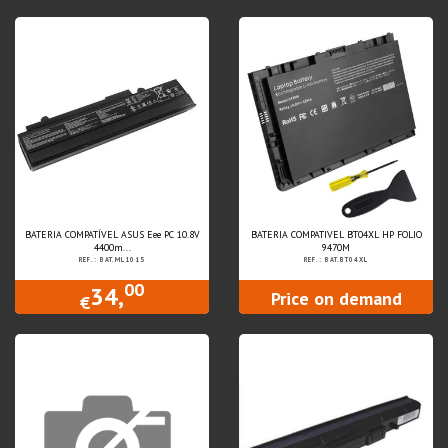
BATERIA COMPATÍVEL ASUS Eee PC 10.8V
BATERIA COMPATIVEL BT04XL HP FOLIO
4400m...
9470M
REF.: BAT.ML1015
REF.: BAT.BT04XL
00
34,
Price on demand
€