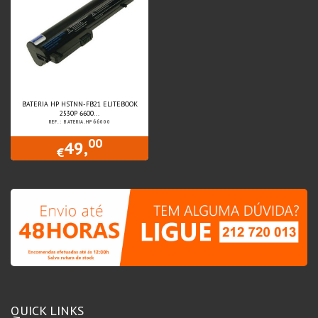
BATERIA HP HSTNN-FB21 ELITEBOOK
2530P 6600...
REF.: BATERIA.HP66000
00
49,
€
QUICK LINKS