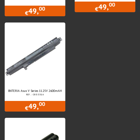
00
49,
00
€
49,
€
BATERIA Asus V Series 11.25V 2600mAH
REF.: CBI3559A
00
49,
€