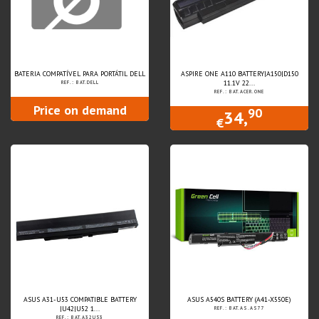
BATERIA COMPATÍVEL PARA PORTÁTIL DELL
ASPIRE ONE A110 BATTERY|A150|D150
11.1V 22...
REF.: BAT.DELL
REF.: BAT.ACER.ONE
Price on demand
90
34,
€
ASUS A31-U53 COMPATIBLE BATTERY
ASUS A540S BATTERY (A41-X550E)
|U42|U52 1...
REF.: BAT.AS.AS77
REF.: BAT.A32U53