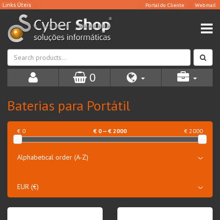
0
Baterias para Portátil
€ 0
€
0
— €
2000
€ 2000